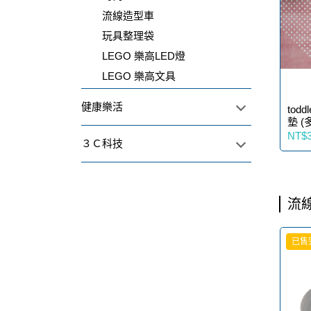
流線造型車
玩具整理袋
LEGO 樂高LED燈
LEGO 樂高文具
健康樂活
tod
墊 (
NT$3
３Ｃ科技
流
已售