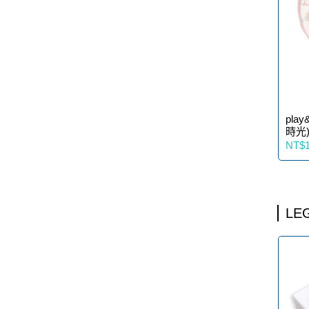
pla
時光
NT$1
LE