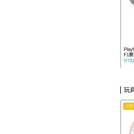
Play
F1賽
NT$1
玩
已售