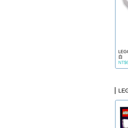
LE
白
NT$
LE