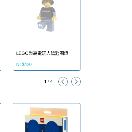
LEGO樂高電玩人鑰匙圈燈
LEGO樂高美食廚
NT$420
NT$420
1
/
4