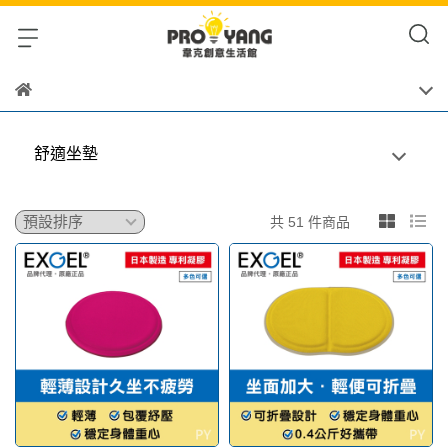
舒適坐墊
共 51 件商品