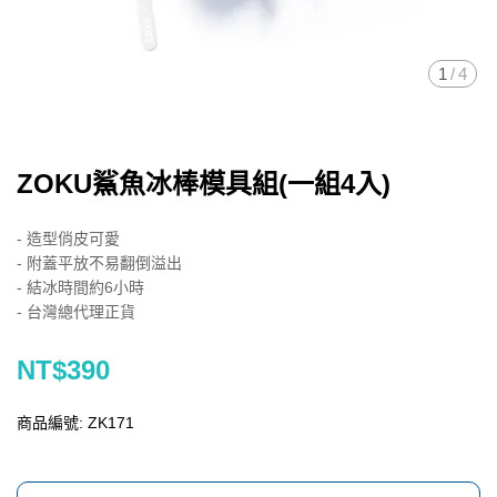
1
/
4
ZOKU鯊魚冰棒模具組(一組4入)
- 造型俏皮可愛
- 附蓋平放不易翻倒溢出
- 結冰時間約6小時
- 台灣總代理正貨
NT$390
商品編號:
ZK171