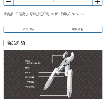
此商品 「 最高 」可以折抵紅利
78
點 (約等於
NT$78
)
商品介紹
規格說明
商品介紹