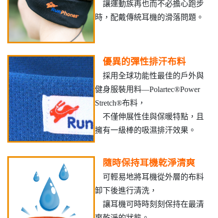
讓運動族再也而不必擔心跑步
時，配戴傳統耳機的滑落問題。
優異的彈性排汗布料
採用全球功能性最佳的戶外與
健身服裝用料—Polartec®Power
Stretch®布料，
不僅伸展性佳與保暖特點，且
擁有一級棒的吸濕排汗效果。
隨時保持耳機乾淨清爽
可輕易地將耳機從外層的布料
卸下後進行清洗，
讓耳機可時時刻刻保持在最清
爽乾淨的狀態。