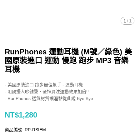
1
/
1
RunPhones 運動耳機 (M號／綠色) 美
國原裝進口 運動 慢跑 跑步 MP3 音樂
耳機
- 美國原裝進口 跑步最佳幫手 - 運動耳機
- 阻隔擾人吵雜聲，全神貫注運動效果加倍!!
- RunPhones 透氣材質讓溼黏從此說 Bye Bye
NT$1,280
商品編號:
RP-RSIEM