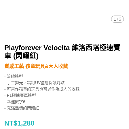
1
/
2
Playforever Velocita 維洛西塔極速賽
車 (閃耀紅)
質感工藝 孩童玩具&大人收藏
- 流線造型
- 手工拋光，精緻UV塗層保護烤漆
- 可當作孩童的玩具也可以作為成人的收藏
- F1極速賽車造型
- 幸運數字6
- 充滿熱情的閃耀紅
NT$1,280