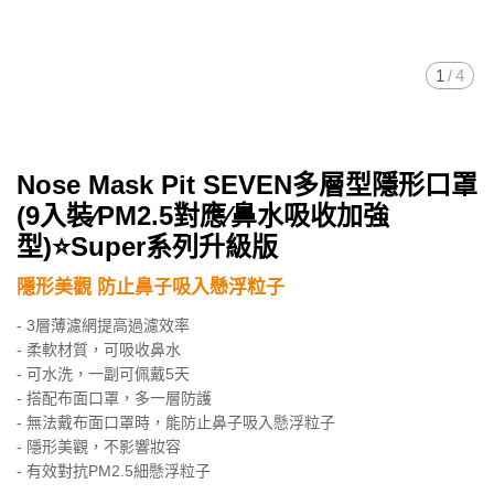
1
/
4
Nose Mask Pit SEVEN多層型隱形口罩
(9入裝∕PM2.5對應∕鼻水吸收加強
型)⭐Super系列升級版
隱形美觀 防止鼻子吸入懸浮粒子
- 3層薄濾網提高過濾效率
- 柔軟材質，可吸收鼻水
- 可水洗，一副可佩戴5天
- 搭配布面口罩，多一層防護
- 無法戴布面口罩時，能防止鼻子吸入懸浮粒子
- 隱形美觀，不影響妝容
- 有效對抗PM2.5細懸浮粒子