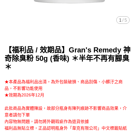
1
/
5
【福利品 / 效期品】Gran's Remedy 神
奇除臭粉 50g (香味) ＊半年不再有腳臭
＊
★本產品為福利品出清，為外包裝破損、商品刮傷、小髒汙之商
品，不影響功能使用
★效期為2026年12月
此批商品為實體陳設，故部分瓶身有陳列痕跡不影響商品效果，介
意者請勿下單
內容物無問題，請勿將外觀瑕疵作為退貨依據
福利品無貼立標，正品認明瓶身外「韋克有限公司」中文標籤貼紙