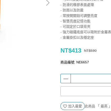
- 防滑的橡膠表面處理
- 防雨以及防震
- 常按開關鈕可調整亮度
- 智慧亮度記憶功能
- 可固定於口袋背夾
- 強力磁鐵底座可以吸附於金屬
- 金屬掛扣以及穩定座
NT$413
NT$590
商品編號:
NE6657
加入最愛
此商品 「 最高