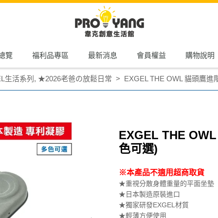
總覽
福利品專區
最新消息
會員權益
購物說明
EL生活系列
,
★2026老爸の放鬆日常
EXGEL THE OWL 貓頭鷹
EXGEL THE O
色可選)
※本產品不適用超商取貨
★重視分散身體重量的平面坐墊
★日本製造原裝進口
★獨家研發EXGEL材質
★輕薄方便使用