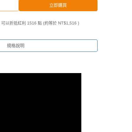
立即購買
 」可以折抵紅利
1516
點 (約等於
NT$1,516
)
規格說明