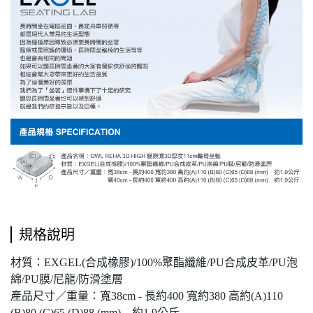
規格說明
材質：EXGEL(合成橡膠)/100%聚酯纖維/PU合成皮革/PU泡
綿/PU膜/尼龍/防滑塗層
產品尺寸／重量：寬38cm - 長約400 寬約380 高約(A)110
(B)80 (C)65 (D)88 (mm) 約1.9公斤