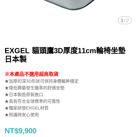
1
/
2
EXGEL 貓頭鷹3D厚度11cm輪椅坐墊
日本製
※本產品不適用超商取貨
★加厚的深3D形狀可保持身體軀幹穩定
★降低褥瘡發生機率的舒適坐墊
★日本製造原裝進口
★具有符合全球標準的可靠性
★獨家研發EXGEL材質
★照護時安心使用
NT$9,900