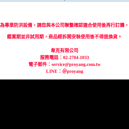
為專業防洪設備，請您與本公司聯繫確認適合使用後再行訂購，
鑑賞期並非試用期，商品經拆開安裝使用後不得退換貨。
韋克有限公司
服務電話：02-2704-1033
電子郵件：service@proyang.com.tw
LINE：＠proyang