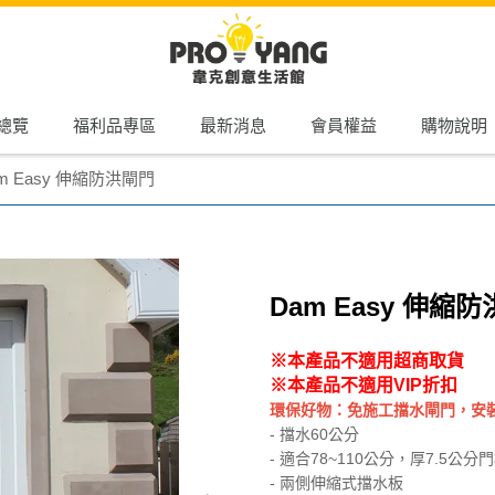
總覽
福利品專區
最新消息
會員權益
購物說明
m Easy 伸縮防洪閘門
Dam Easy 伸縮
※本產品不適用超商取貨
※本產品不適用VIP折扣
環保好物：免施工擋水閘門，安
- 擋水60公分
- 適合78~110公分，厚7.5公分
- 兩側伸縮式擋水板